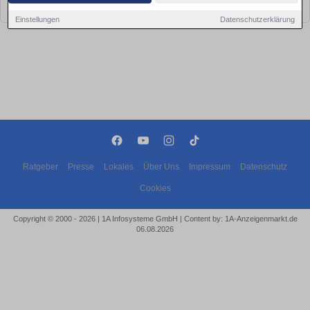
bald wieder vorbei!
Einstellungen
Datenschutzerklärung
Ratgeber
Presse
Lokales
Über Uns
Impressum
Datenschutz
Cookies
Copyright © 2000 - 2026 | 1A Infosysteme GmbH | Content by: 1A-Anzeigenmarkt.de
06.08.2026