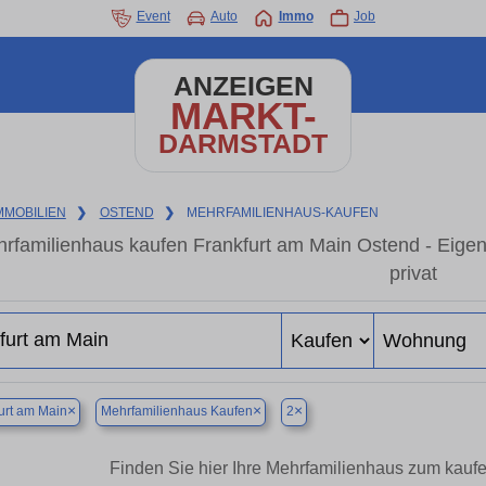
Event
Auto
Immo
Job
ANZEIGEN
MARKT-
DARMSTADT
MMOBILIEN
❯
OSTEND
❯
MEHRFAMILIENHAUS-KAUFEN
rfamilienhaus kaufen Frankfurt am Main Ostend - Eige
privat
×
×
×
urt am Main
Mehrfamilienhaus Kaufen
2
Finden Sie hier Ihre Mehrfamilienhaus zum kaufe