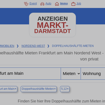
Event
Auto
Immo
Job
ANZEIGEN
MARKT-
DARMSTADT
MMOBILIEN
❯
NORDEND-WEST
❯
DOPPELHAUSHÄLFTE-MIETEN
elhaushälfte Mieten Frankfurt am Main Nordend West -
von privat
×
×
×
urt am Main
Doppelhaushälfte Mieten
5,12
Finden Sie hier Ihre Doppelhaushälfte zum Mieten 