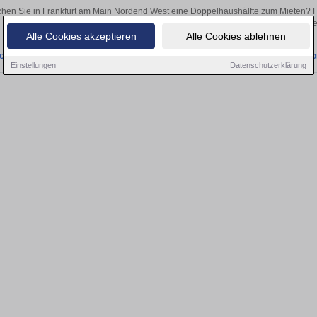
hen Sie in Frankfurt am Main Nordend West eine Doppelhaushälfte zum Mieten? 
Egal, ob als Kapitalanlage oder zur Vermietung – hier finden Sie Ihre Immobil
Alle Cookies akzeptieren
Alle Cookies ablehnen
onnten wir derzeit keine passenden Objekte finden. Schauen Sie bald wieder vo
Einstellungen
Datenschutzerklärung