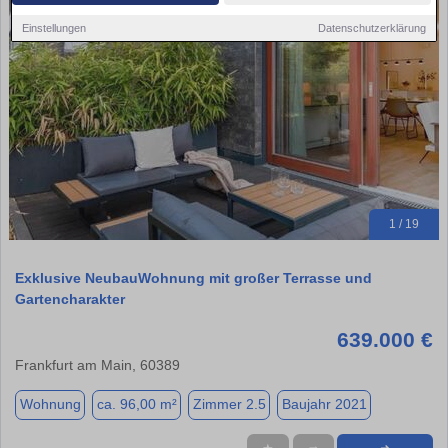
Einstellungen
Datenschutzerklärung
1 / 19
Exklusive NeubauWohnung mit großer Terrasse und
Gartencharakter
639.000 €
Frankfurt am Main, 60389
Wohnung
ca. 96,00 m²
Zimmer 2.5
Baujahr 2021