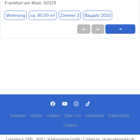
Frankfurt am Main, 60329
Wohnung
ca. 80,00 m²
Zimmer 3
Baujahr 2020
★
➦
➜
Ratgeber
Presse
Lokales
Über Uns
Impressum
Datenschutz
Cookies
Copyright © 2000 - 2026 | 1A Infosysteme GmbH | Content by: 1A-Anzeigenmarkt.de