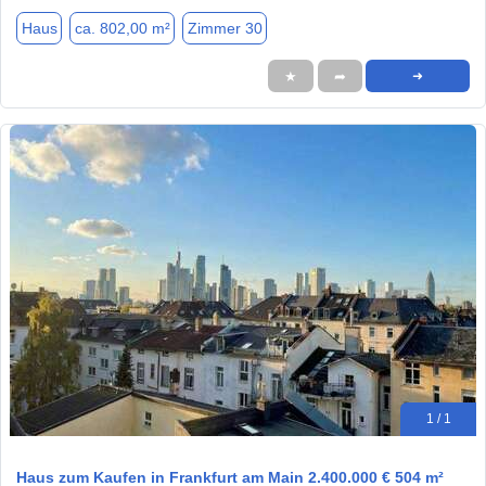
Haus
ca. 802,00 m²
Zimmer 30
★
➦
➜
1 / 1
Haus zum Kaufen in Frankfurt am Main 2.400.000 € 504 m²