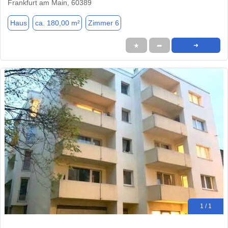
Frankfurt am Main, 60389
Haus
ca. 180,00 m²
Zimmer 6
★
➦
➜
1 / 1