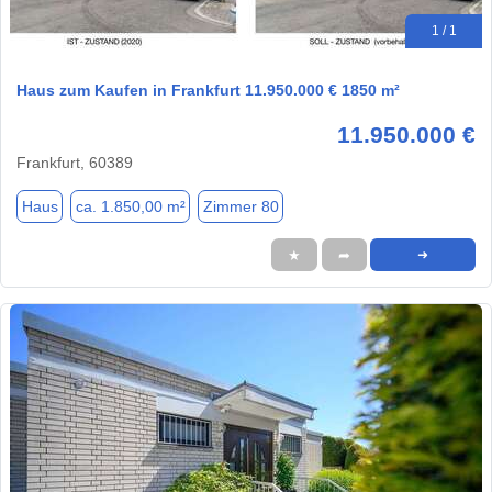
1 / 1
Haus zum Kaufen in Frankfurt 11.950.000 € 1850 m²
11.950.000 €
Frankfurt, 60389
Haus
ca. 1.850,00 m²
Zimmer 80
★
➦
➜