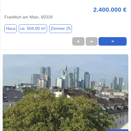
2.400.000 €
Frankfurt am Main, 60318
Haus
ca. 504,00 m²
Zimmer 25
★
➦
➜