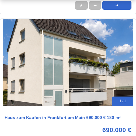
★
➦
➜
1 / 1
Haus zum Kaufen in Frankfurt am Main 690.000 € 180 m²
690.000 €