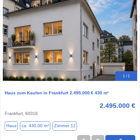
1 / 1
Haus zum Kaufen in Frankfurt 2.495.000 € 430 m²
2.495.000 €
Frankfurt, 60316
Haus
ca. 430,00 m²
Zimmer 12
★
➦
➜