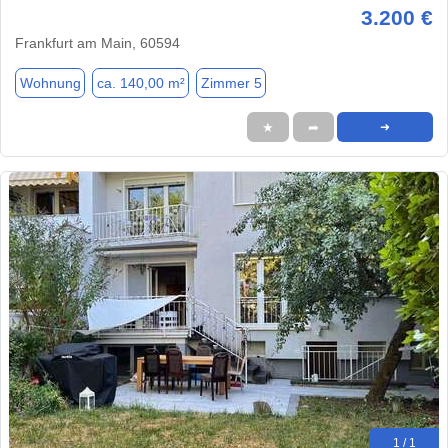
3.200 €
Frankfurt am Main, 60594
Wohnung
ca. 140,00 m²
Zimmer 5
★
➦
➜
1 / 1