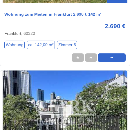
Wohnung zum Mieten in Frankfurt 2.690 € 142 m²
2.690 €
Frankfurt, 60320
Wohnung
ca. 142,00 m²
Zimmer 5
★
➦
➜