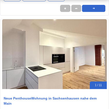
★
➦
➜
1 / 11
Neue PenthouseWohnung in Sachsenhausen nahe dem
Main