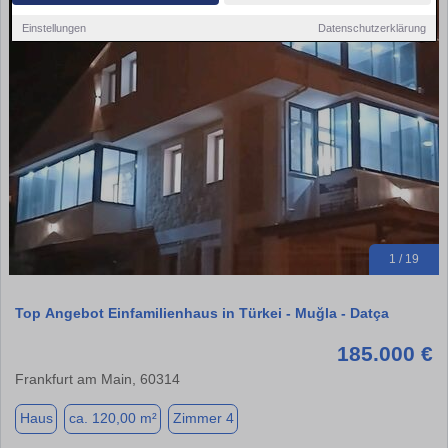
Einstellungen
Datenschutzerklärung
1 / 19
Top Angebot Einfamilienhaus in Türkei - Muğla - Datça
185.000 €
Frankfurt am Main, 60314
Haus
ca. 120,00 m²
Zimmer 4