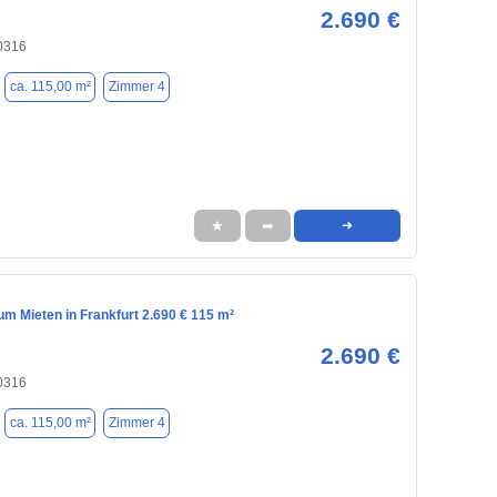
2.690 €
60316
ca. 115,00 m²
Zimmer 4
★
➦
➜
m Mieten in Frankfurt 2.690 € 115 m²
2.690 €
60316
ca. 115,00 m²
Zimmer 4