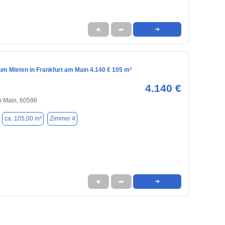
★
➦
➜
m Mieten in Frankfurt am Main 4.140 € 105 m²
4.140 €
m Main, 60596
ca. 105,00 m²
Zimmer 4
★
➦
➜