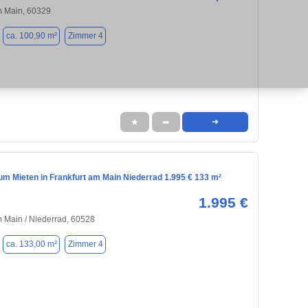
m Main, 60329
ca. 100,90 m²
Zimmer 4
★
➦
➜
m Mieten in Frankfurt am Main Niederrad 1.995 € 133 m²
1.995 €
m Main / Niederrad, 60528
ca. 133,00 m²
Zimmer 4