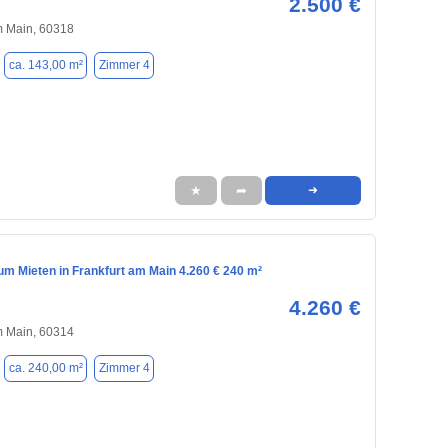
2.500 €
m Main, 60318
ca. 143,00 m²
Zimmer 4
★
➦
➜
m Mieten in Frankfurt am Main 4.260 € 240 m²
4.260 €
m Main, 60314
ca. 240,00 m²
Zimmer 4