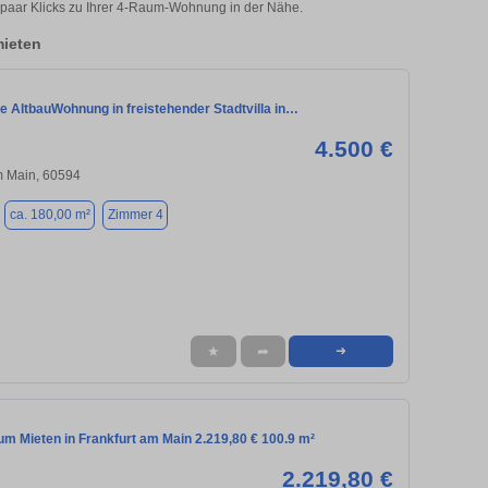
n paar Klicks zu Ihrer 4-Raum-Wohnung in der Nähe.
ieten
e AltbauWohnung in freistehender Stadtvilla in…
4.500 €
m Main, 60594
ca. 180,00 m²
Zimmer 4
★
➦
➜
m Mieten in Frankfurt am Main 2.219,80 € 100.9 m²
2.219,80 €