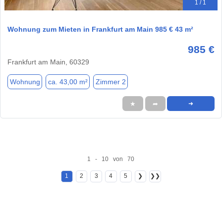
1 / 1
Wohnung zum Mieten in Frankfurt am Main 985 € 43 m²
985 €
Frankfurt am Main, 60329
Wohnung
ca. 43,00 m²
Zimmer 2
★
➦
➜
1 - 10 von 70
1
2
3
4
5
❯
❯❯