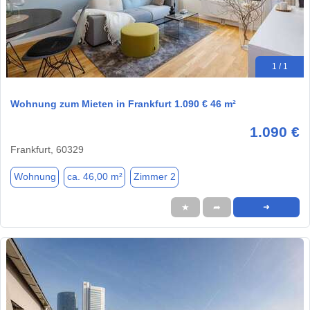
1 / 1
Wohnung zum Mieten in Frankfurt 1.090 € 46 m²
1.090 €
Frankfurt, 60329
Wohnung
ca. 46,00 m²
Zimmer 2
★
➦
➜