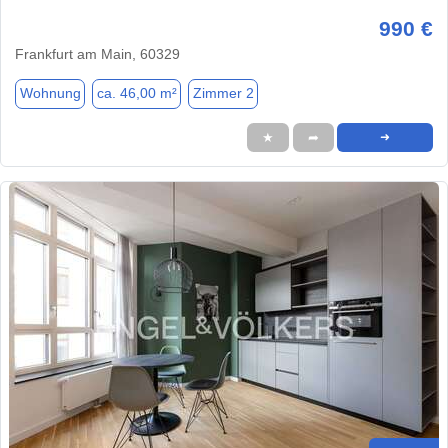
990 €
Frankfurt am Main, 60329
Wohnung
ca. 46,00 m²
Zimmer 2
★
➦
➜