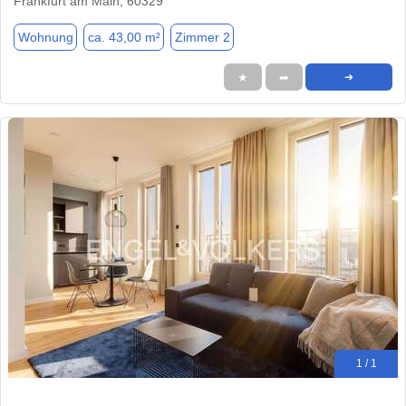
Frankfurt am Main, 60329
Wohnung
ca. 43,00 m²
Zimmer 2
★
➦
➜
1 / 1