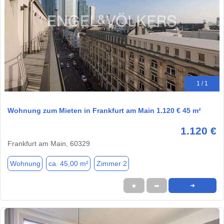
1 / 1
Wohnung zum Mieten in Frankfurt am Main 1.120 € 45 m²
1.120 €
Frankfurt am Main, 60329
Wohnung
ca. 45,00 m²
Zimmer 2
★
➦
➜