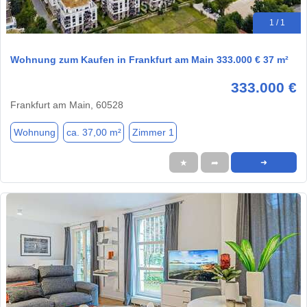
1 / 1
Wohnung zum Kaufen in Frankfurt am Main 333.000 € 37 m²
333.000 €
Frankfurt am Main, 60528
Wohnung
ca. 37,00 m²
Zimmer 1
★
➦
➜