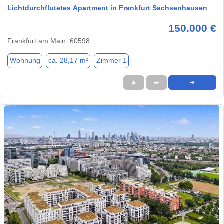
Lichtdurchflutetes Apartment in Frankfurt Sachsenhausen
150.000 €
Frankfurt am Main, 60598
Wohnung
ca. 28,17 m²
Zimmer 1
★
➦
➜