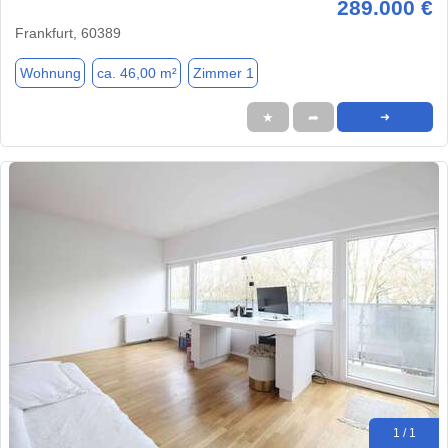
289.000 €
Frankfurt, 60389
Wohnung
ca. 46,00 m²
Zimmer 1
★
➦
➜
1 / 1