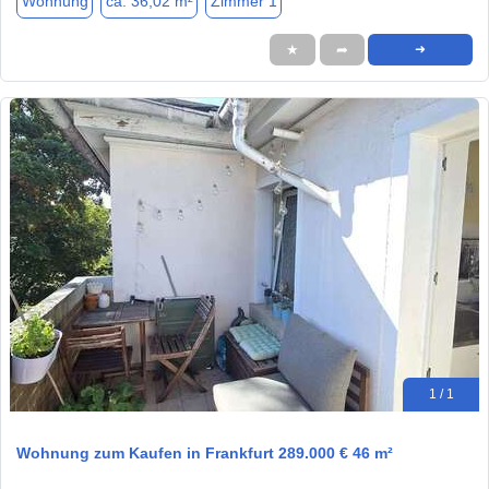
Wohnung
ca. 36,02 m²
Zimmer 1
★
➦
➜
1 / 1
Wohnung zum Kaufen in Frankfurt 289.000 € 46 m²