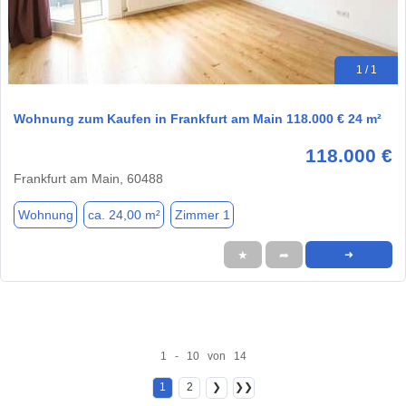
1 / 1
Wohnung zum Kaufen in Frankfurt am Main 118.000 € 24 m²
118.000 €
Frankfurt am Main, 60488
Wohnung
ca. 24,00 m²
Zimmer 1
★
➦
➜
1 - 10 von 14
1
2
❯
❯❯