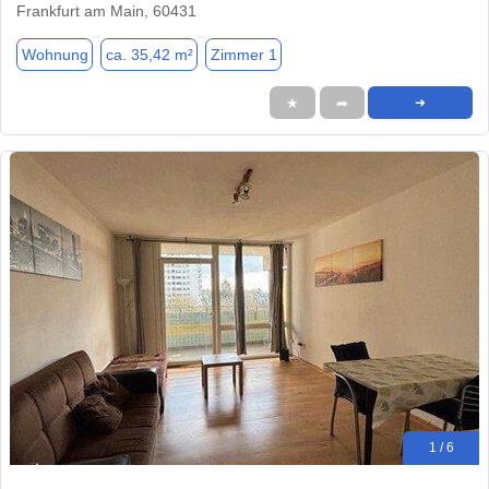
Frankfurt am Main, 60431
Wohnung
ca. 35,42 m²
Zimmer 1
★
➦
➜
1 / 6