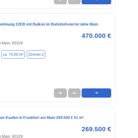
ohnung 2ZKB mit Balkon im Bahnhofsviertel nähe Main
470.000 €
m Main, 60329
ca. 74,00 m²
Zimmer 2
★
➦
➜
m Kaufen in Frankfurt am Main 269.500 € 51 m²
269.500 €
m Main, 60329