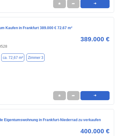
★
➦
➜
m Kaufen in Frankfurt 389.000 € 72.67 m²
389.000 €
60528
ca. 72,67 m²
Zimmer 3
★
➦
➜
de Eigentumswohnung in Frankfurt-Niederrad zu verkaufen
400.000 €