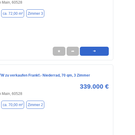
m Main, 60528
ca. 72,00 m²
Zimmer 3
★
➦
➜
ETW zu verkaufen Frankf.- Niederrad, 70 qm, 3 Zimmer
339.000 €
m Main, 60528
ca. 70,00 m²
Zimmer 2