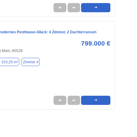
★
➦
➜
 modernes Penthouse-Glück: 4 Zimmer, 2 Dachterrassen
799.000 €
m Main, 60528
. 103,20 m²
Zimmer 4
★
➦
➜