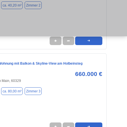
ca. 40,20 m²
Zimmer 2
★
➦
➜
ohnung mit Balkon & Skyline-View am Holbeinsteg
660.000 €
m Main, 60329
ca. 80,00 m²
Zimmer 3
★
➦
➜