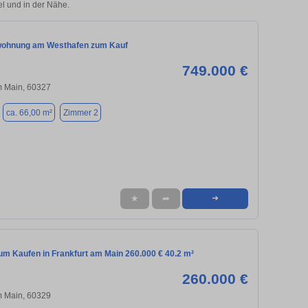
el und in der Nähe.
wohnung am Westhafen zum Kauf
749.000 €
m Main, 60327
ca. 66,00 m²
Zimmer 2
★
➦
➜
m Kaufen in Frankfurt am Main 260.000 € 40.2 m²
260.000 €
m Main, 60329