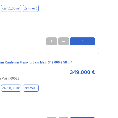
ca. 51,00 m²
Zimmer 1
★
➦
➜
m Kaufen in Frankfurt am Main 349.000 € 58 m²
349.000 €
m Main, 60528
ca. 58,00 m²
Zimmer 3