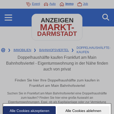
Event
Auto
Immo
Job
ANZEIGEN
MARKT-
DARMSTADT
DOPPELHAUSHÄLFTE-
❯
IMMOBILIEN
❯
BAHNHOFSVIERTEL
❯
KAUFEN
Doppelhaushälfte kaufen Frankfurt am Main
Bahnhofsviertel - Eigentumswohnung in der Nähe finden
auch von privat
Finden Sie hier Ihre Doppelhaushälfte zum kaufen in
Frankfurt am Main Bahnhofsviertel
Suchen Sie in Frankfurt am Main Bahnhofsviertel eine Doppelhaushälfte
zum kaufen? Finden Sie hier eine große Auswahl an
Eigentumswohnungen. Egal, ob als Kapitalanlage oder zur Vermietung
– hier finden Sie Ihre Immobilie in Frankfurt am Main Bahnhofsviertel
Alle Cookies akzeptieren
Alle Cookies ablehnen
oder in der Nähe.