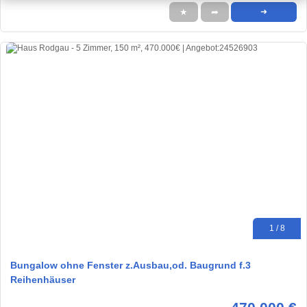
★
➦
➜
1 / 8
Bungalow ohne Fenster z.Ausbau,od. Baugrund f.3
Reihenhäuser