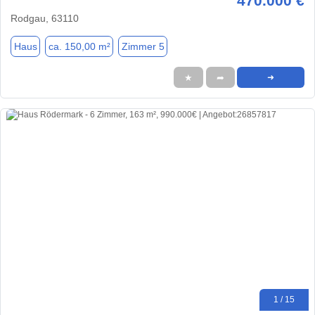
470.000 €
Rodgau, 63110
Haus
ca. 150,00 m²
Zimmer 5
★
➦
➜
1 / 15