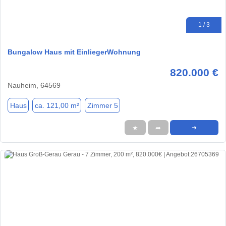
1 / 3
Bungalow Haus mit EinliegerWohnung
820.000 €
Nauheim, 64569
Haus
ca. 121,00 m²
Zimmer 5
★
➦
➜