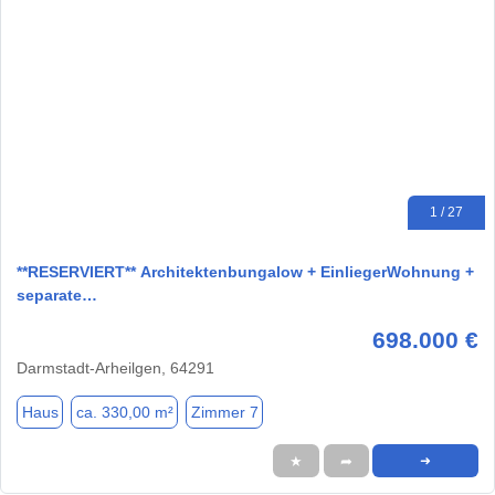
1 / 27
**RESERVIERT** Architektenbungalow + EinliegerWohnung +
separate…
698.000 €
Darmstadt-Arheilgen, 64291
Haus
ca. 330,00 m²
Zimmer 7
★
➦
➜