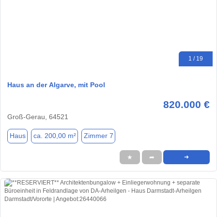
1 / 19
Haus an der Algarve, mit Pool
820.000 €
Groß-Gerau, 64521
Haus
ca. 200,00 m²
Zimmer 7
★
➦
➜