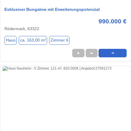
Exklusiver Bungalow mit Erweiterungspotenzial
990.000 €
Rödermark, 63322
Haus
ca. 163,00 m²
Zimmer 6
★
➦
➜