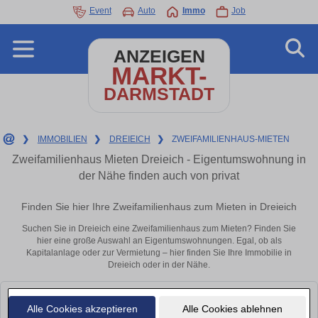
Event
Auto
Immo
Job
ANZEIGEN
MARKT-
DARMSTADT
❯
IMMOBILIEN
❯
DREIEICH
❯
ZWEIFAMILIENHAUS-MIETEN
Zweifamilienhaus Mieten Dreieich - Eigentumswohnung in
der Nähe finden auch von privat
Finden Sie hier Ihre Zweifamilienhaus zum Mieten in Dreieich
Suchen Sie in Dreieich eine Zweifamilienhaus zum Mieten? Finden Sie
hier eine große Auswahl an Eigentumswohnungen. Egal, ob als
Kapitalanlage oder zur Vermietung – hier finden Sie Ihre Immobilie in
Dreieich oder in der Nähe.
Leider konnten wir derzeit keine passenden Objekte finden. Schauen Sie
Alle Cookies akzeptieren
Alle Cookies ablehnen
bald wieder vorbei!