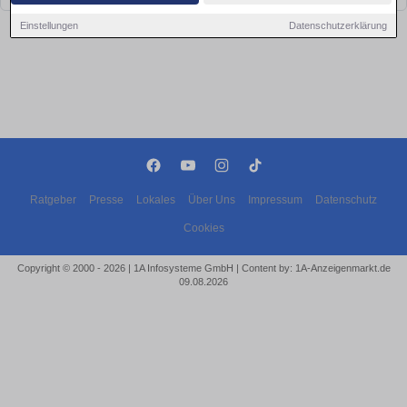
Einstellungen
Datenschutzerklärung
Ratgeber
Presse
Lokales
Über Uns
Impressum
Datenschutz
Cookies
Copyright © 2000 - 2026 | 1A Infosysteme GmbH | Content by: 1A-Anzeigenmarkt.de
09.08.2026