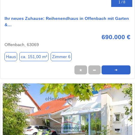
1 / 8
Ihr neues Zuhause: Reihenendhaus in Offenbach mit Garten
&…
690.000 €
Offenbach, 63069
Haus
ca. 151,00 m²
Zimmer 6
★
➦
➜