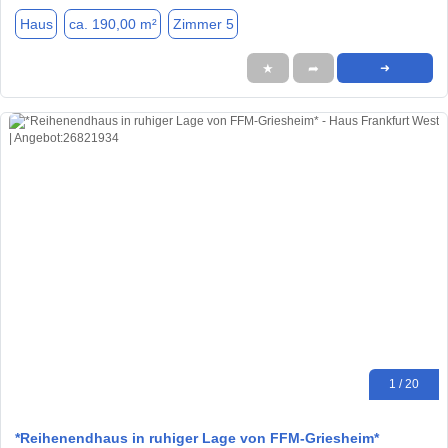
Haus
ca. 190,00 m²
Zimmer 5
★
➦
➜
1 / 20
*Reihenendhaus in ruhiger Lage von FFM-Griesheim*