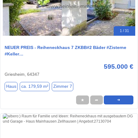
1 / 31
NEUER PREIS - Reiheneckhaus 7 ZKBB#2 Bäder #Zisterne
#Keller…
595.000 €
Griesheim, 64347
Haus
ca. 179,59 m²
Zimmer 7
★
➦
➜