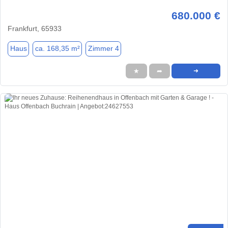
680.000 €
Frankfurt, 65933
Haus
ca. 168,35 m²
Zimmer 4
★
➦
➜