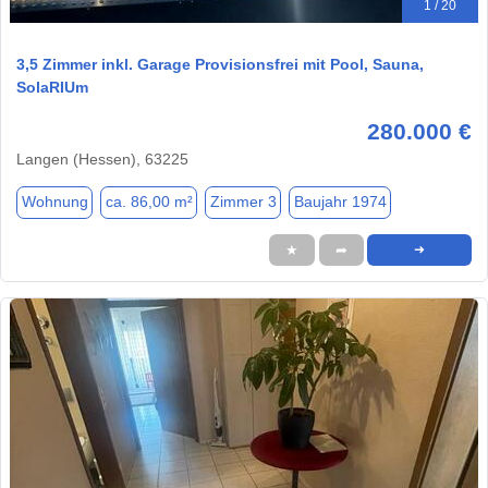
1 / 20
3,5 Zimmer inkl. Garage Provisionsfrei mit Pool, Sauna,
SolaRIUm
280.000 €
Langen (Hessen), 63225
Wohnung
ca. 86,00 m²
Zimmer 3
Baujahr 1974
★
➦
➜