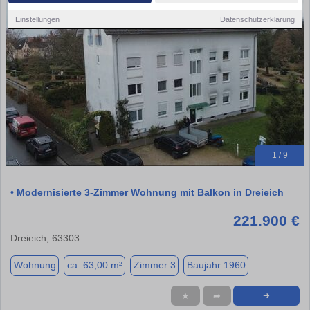
Einstellungen
Datenschutzerklärung
1 / 9
• Modernisierte 3-Zimmer Wohnung mit Balkon in Dreieich
221.900 €
Dreieich, 63303
Wohnung
ca. 63,00 m²
Zimmer 3
Baujahr 1960
★
➦
➜