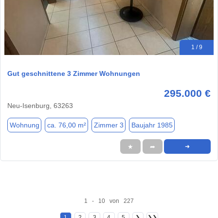
1 / 9
Gut geschnittene 3 Zimmer Wohnungen
295.000 €
Neu-Isenburg, 63263
Wohnung
ca. 76,00 m²
Zimmer 3
Baujahr 1985
★
➦
➜
1 - 10 von 227
1
2
3
4
5
❯
❯❯