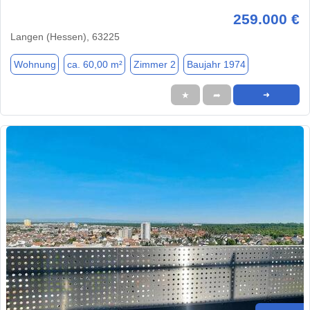
259.000 €
Langen (Hessen), 63225
Wohnung
ca. 60,00 m²
Zimmer 2
Baujahr 1974
★
➦
➜