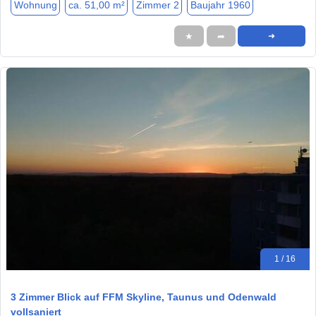
Wohnung
ca. 51,00 m²
Zimmer 2
Baujahr 1960
★
➦
➜
1 / 16
3 Zimmer Blick auf FFM Skyline, Taunus und Odenwald
vollsaniert