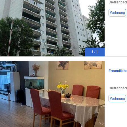
Dietzenbac
Wohnung
1 / 1
Freundlich
Dietzenbac
Wohnung