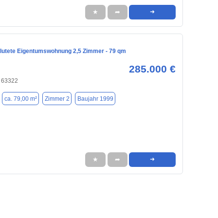
★
➦
➜
flutete Eigentumswohnung 2,5 Zimmer - 79 qm
285.000 €
 63322
ca. 79,00 m²
Zimmer 2
Baujahr 1999
★
➦
➜