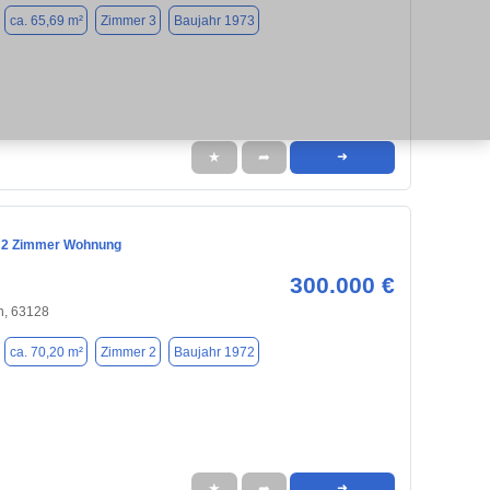
ca. 65,69 m²
Zimmer 3
Baujahr 1973
★
➦
➜
 2 Zimmer Wohnung
300.000 €
h, 63128
ca. 70,20 m²
Zimmer 2
Baujahr 1972
★
➦
➜