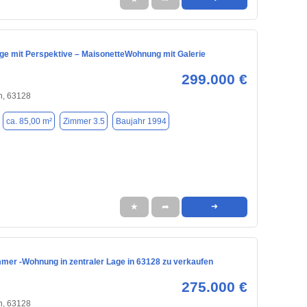
age mit Perspektive – MaisonetteWohnung mit Galerie
299.000 €
h, 63128
ca. 85,00 m²
Zimmer 3.5
Baujahr 1994
★
➦
➜
mmer -Wohnung in zentraler Lage in 63128 zu verkaufen
275.000 €
h, 63128