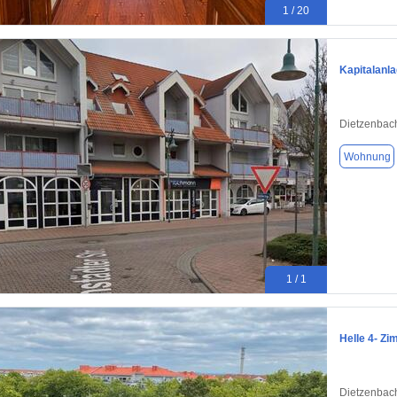
1 / 20
Kapitalanl
Dietzenbac
Wohnung
1 / 1
Helle 4- Zi
Dietzenbac