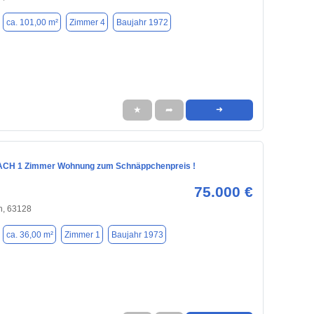
ca. 101,00 m²
Zimmer 4
Baujahr 1972
★
➦
➜
CH 1 Zimmer Wohnung zum Schnäppchenpreis !
75.000 €
h, 63128
ca. 36,00 m²
Zimmer 1
Baujahr 1973