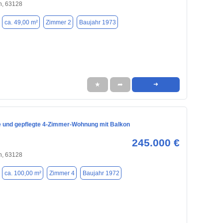
h, 63128
ca. 49,00 m²
Zimmer 2
Baujahr 1973
★
➦
➜
e und gepflegte 4-Zimmer-Wohnung mit Balkon
245.000 €
h, 63128
ca. 100,00 m²
Zimmer 4
Baujahr 1972