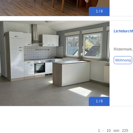
1 / 9
Lichtdurch
Rödermark,
Wohnung
1 / 9
1 - 10 von 225