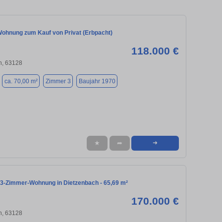
ohnung zum Kauf von Privat (Erbpacht)
118.000 €
h, 63128
ca. 70,00 m²
Zimmer 3
Baujahr 1970
★
➦
➜
 3-Zimmer-Wohnung in Dietzenbach - 65,69 m²
170.000 €
h, 63128