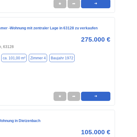
★
➦
➜
mmer -Wohnung mit zentraler Lage in 63128 zu verkaufen
275.000 €
h, 63128
ca. 101,00 m²
Zimmer 4
Baujahr 1972
★
➦
➜
ohnung in Dietzenbach
105.000 €