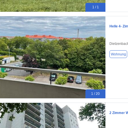
1 / 1
Helle 4- Zi
Dietzenbac
Wohnung
1 / 20
2 Zimmer W