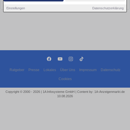
bald wieder vorbei!
Einstellungen
Datenschutzerklärung
Ratgeber
Presse
Lokales
Über Uns
Impressum
Datenschutz
Cookies
Copyright © 2000 - 2026 | 1A Infosysteme GmbH | Content by: 1A-Anzeigenmarkt.de
10.08.2026