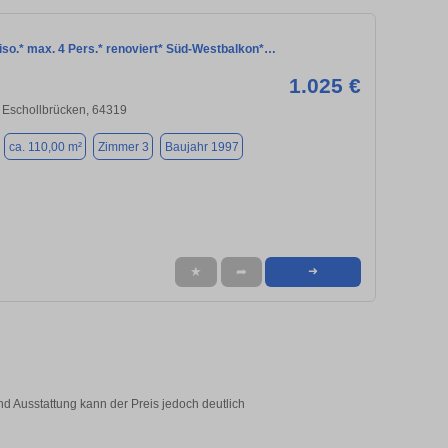
so.* max. 4 Pers.* renoviert* Süd-Westbalkon*…
1.025 €
/ Eschollbrücken, 64319
ca. 110,00 m²
Zimmer 3
Baujahr 1997
★
➦
➜
d Ausstattung kann der Preis jedoch deutlich