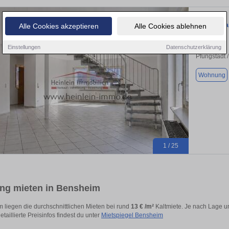
3 ZKBB Mai
Alle Cookies akzeptieren
Alle Cookies ablehnen
Einstellungen
Datenschutzerklärung
Pfungstadt 
Wohnung
1 / 25
g mieten in Bensheim
 liegen die durchschnittlichen Mieten bei rund
13 € /m²
Kaltmiete. Je nach Lage un
etaillierte Preisinfos findest du unter
Mietspiegel Bensheim