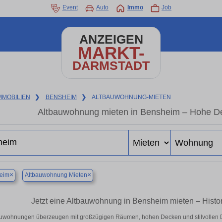
Event
Auto
Immo
Job
ANZEIGEN
MARKT-
DARMSTADT
MMOBILIEN
❯
BENSHEIM
❯
ALTBAUWOHNUNG-MIETEN
Altbauwohnung mieten in Bensheim – Hohe Dec
×
×
eim
Altbauwohnung Mieten
Jetzt eine Altbauwohnung in Bensheim mieten – Histo
uwohnungen überzeugen mit großzügigen Räumen, hohen Decken und stilvollen Det