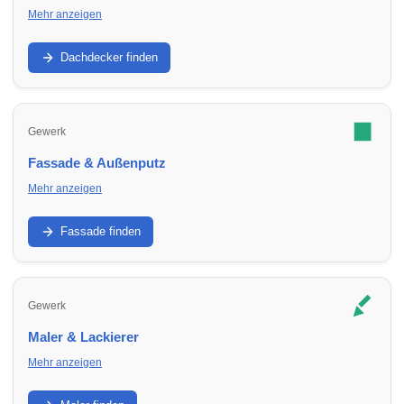
Mehr anzeigen
Dachabdichtung, Dachfenster, Reparatur und
Neueindeckung: Finde Dachdecker in Umbgebungen für
Dachdecker finden
Sanierung und Wartung.
Gewerk
Fassade & Außenputz
Mehr anzeigen
Putz, WDVS, Anstrich und Sanierung: Finde
Fassadenbetriebe in Umbgebungen für Schutz, Optik und
Fassade finden
Energieeffizienz.
Gewerk
Maler & Lackierer
Mehr anzeigen
Innenräume, Fassade, Lacke, Tapezieren: Finde