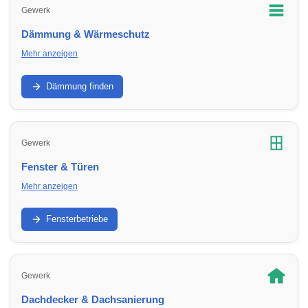
Gewerk
Dämmung & Wärmeschutz
Mehr anzeigen
Fassade, Dach, Kellerdecke: Finde Dämm- und
Sanierungsbetriebe in Umbgebungen – für bessere Effizienz
Dämmung finden
und geringere Heizkosten.
Gewerk
Fenster & Türen
Mehr anzeigen
Austausch, Einbau, Sicherheit und Dämmwerte: Finde
Fachbetriebe in Umbgebungen für Fenster, Haustüren und
Fensterbetriebe
Terrassentüren.
Gewerk
Dachdecker & Dachsanierung