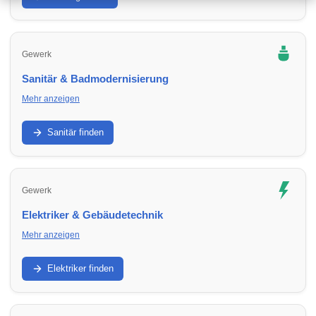
Hydraulik, Förderung und Inbetriebnahme.
Gewerk
Sanitär & Badmodernisierung
Mehr anzeigen
Badumbau, Leitungen, Armaturen, Abdichtung: Finde
Sanitärbetriebe in Umbgebungen für Neubau, Sanierung und
Sanitär finden
Reparatur.
Gewerk
Elektriker & Gebäudetechnik
Mehr anzeigen
Elektroinstallation, Sicherungskasten, E-Check, Smart Home:
Finde Elektriker in Umbgebungen für Ausbau,
Elektriker finden
Modernisierung und Sicherheit.