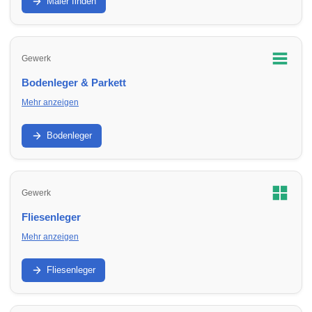
Malerbetriebe in Umbgebungen für Renovierung und
Maler finden
Sanierung.
Gewerk
Bodenleger & Parkett
Mehr anzeigen
Parkett, Vinyl, Laminat und Untergrund: Finde Bodenleger in
Umbgebungen für Neuverlegung und Sanierung.
Bodenleger
Gewerk
Fliesenleger
Mehr anzeigen
Bad, Küche, Boden und Abdichtung: Finde Fliesenleger in
Umbgebungen für Neubau, Sanierung und Reparatur.
Fliesenleger