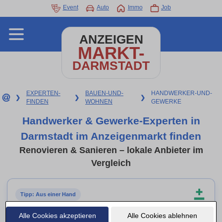
Event
Auto
Immo
Job
ANZEIGEN
MARKT-
DARMSTADT
EXPERTEN-
BAUEN-UND-
HANDWERKER-UND-
❯
❯
❯
FINDEN
WOHNEN
GEWERKE
Handwerker & Gewerke-Experten in
Darmstadt im Anzeigenmarkt finden
Renovieren & Sanieren – lokale Anbieter im
Vergleich
Tipp: Aus einer Hand
Allrounder & Sanierungsbetriebe
Alle Cookies akzeptieren
Alle Cookies ablehnen