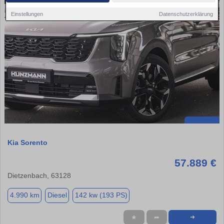
Einstellungen
Datenschutzerklärung
Kia Sorento
57.889 €
Dietzenbach, 63128
4.990 km
Diesel
142 kw (193 PS)
★
➦
➜