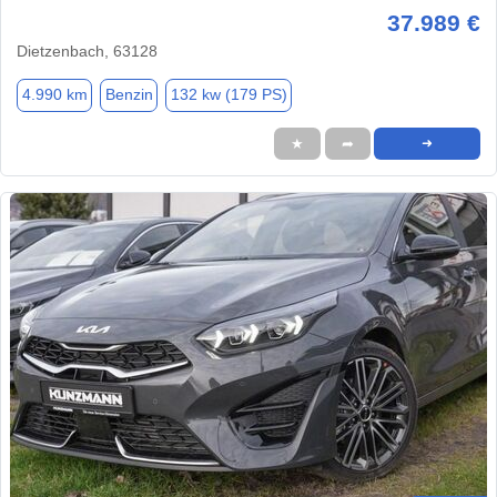
37.989 €
Dietzenbach, 63128
4.990 km
Benzin
132 kw (179 PS)
★
➦
➜