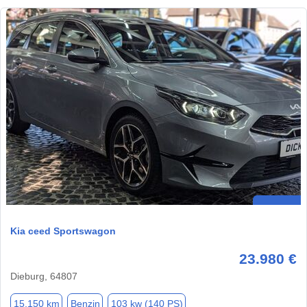
Kia ceed Sportswagon
23.980 €
Dieburg, 64807
15.150 km
Benzin
103 kw (140 PS)