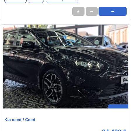
★
➦
➜
Kia ceed / Ceed