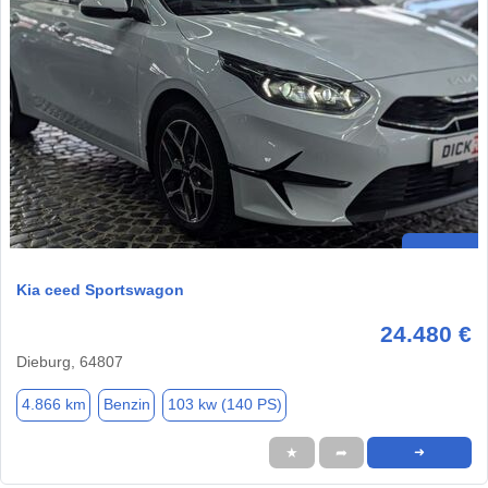
Kia ceed Sportswagon
24.480 €
Dieburg, 64807
4.866 km
Benzin
103 kw (140 PS)
★
➦
➜