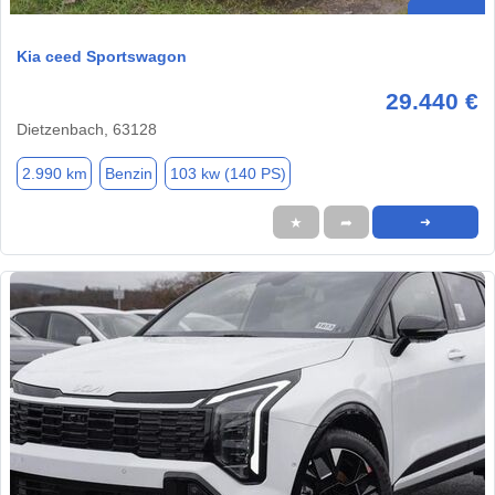
Kia ceed Sportswagon
29.440 €
Dietzenbach, 63128
2.990 km
Benzin
103 kw (140 PS)
★
➦
➜