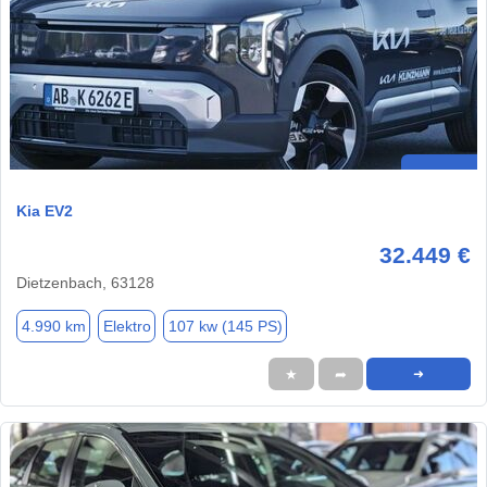
Kia EV2
32.449 €
Dietzenbach, 63128
4.990 km
Elektro
107 kw (145 PS)
★
➦
➜