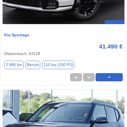
Kia Sportage
41.490 €
Dietzenbach, 63128
2.990 km
Benzin
110 kw (150 PS)
★
➦
➜