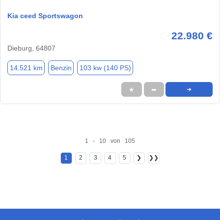
Kia ceed Sportswagon
22.980 €
Dieburg, 64807
14.521 km
Benzin
103 kw (140 PS)
★
➦
➜
1 - 10 von 105
1
2
3
4
5
❯
❯❯