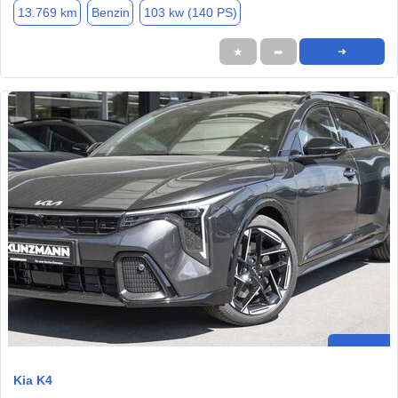
13.769 km
Benzin
103 kw (140 PS)
★
➦
➜
Kia K4