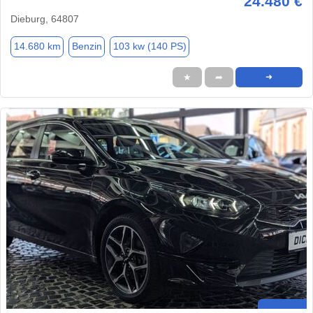
24.480 €
Dieburg, 64807
14.680 km
Benzin
103 kw (140 PS)
★
➦
➜