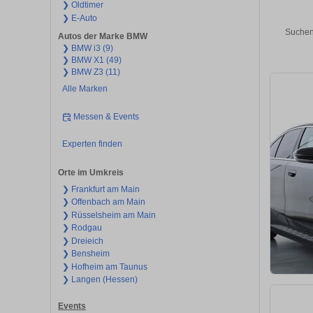
❯ Oldtimer
❯ E-Auto
Suchen
Autos der Marke BMW
❯ BMW i3 (9)
❯ BMW X1 (49)
❯ BMW Z3 (11)
Alle Marken
Messen & Events
Experten finden
Orte im Umkreis
❯ Frankfurt am Main
❯ Offenbach am Main
❯ Rüsselsheim am Main
❯ Rodgau
❯ Dreieich
❯ Bensheim
❯ Hofheim am Taunus
❯ Langen (Hessen)
Events