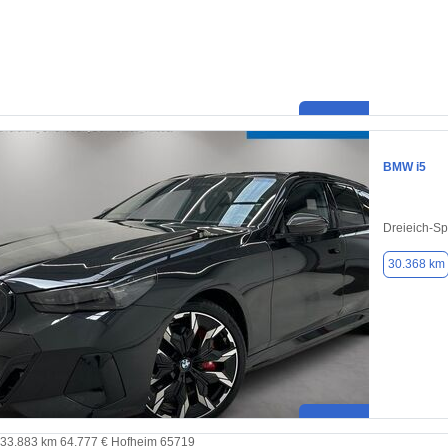
BMW i5
Dreieich-Sp
30.368 km