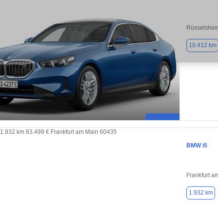
Rüsselshei
10.412 km
BMW i5
Frankfurt a
1.932 km