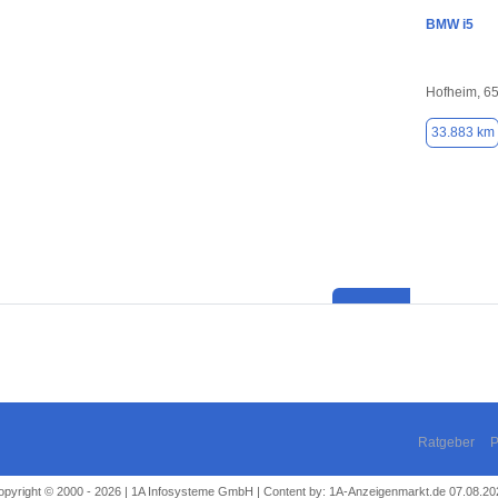
BMW i5
Hofheim, 6
33.883 km
Ratgeber
P
opyright © 2000 - 2026 | 1A Infosysteme GmbH | Content by: 1A-Anzeigenmarkt.de 07.08.20