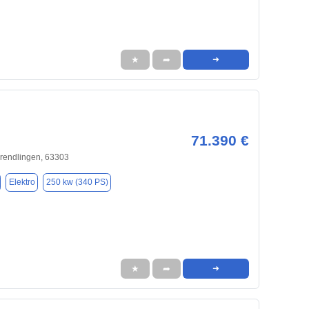
★
➦
➜
71.390 €
rendlingen, 63303
Elektro
250 kw (340 PS)
★
➦
➜