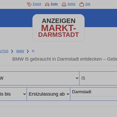
Event
Auto
Immo
Job
ANZEIGEN
MARKT-
DARMSTADT
UTOS
❯
BMW
❯
I5
BMW i5 gebraucht in Darmstadt entdecken – Gebr