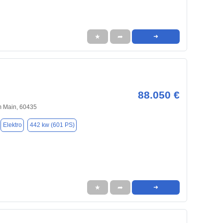
★
➦
➜
88.050 €
m Main, 60435
Elektro
442 kw (601 PS)
★
➦
➜