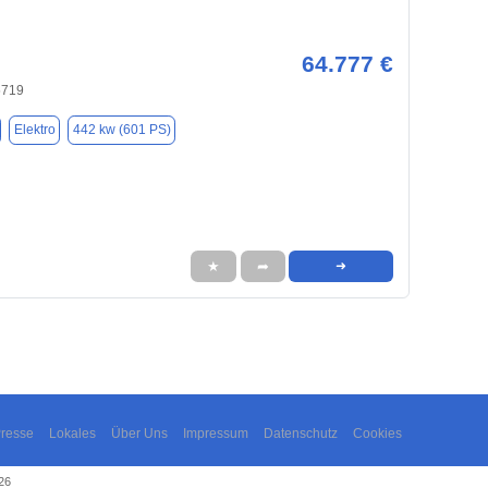
64.777 €
5719
Elektro
442 kw (601 PS)
★
➦
➜
resse
Lokales
Über Uns
Impressum
Datenschutz
Cookies
26