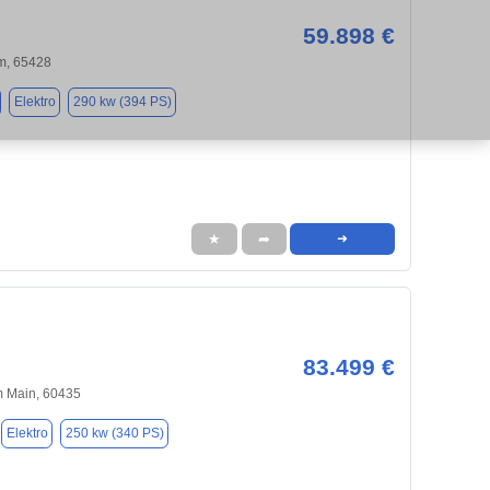
59.898 €
m, 65428
Elektro
290 kw (394 PS)
★
➦
➜
83.499 €
m Main, 60435
Elektro
250 kw (340 PS)