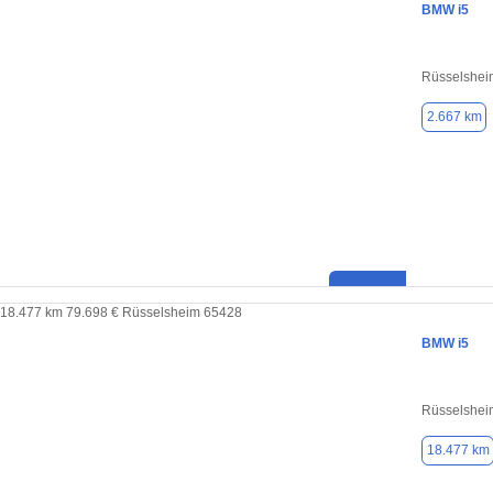
BMW i5
Rüsselshei
2.667 km
BMW i5
Rüsselshei
18.477 km