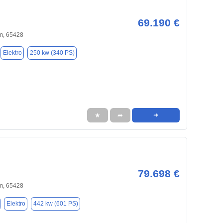
69.190 €
m, 65428
Elektro
250 kw (340 PS)
★
➦
➜
79.698 €
m, 65428
Elektro
442 kw (601 PS)