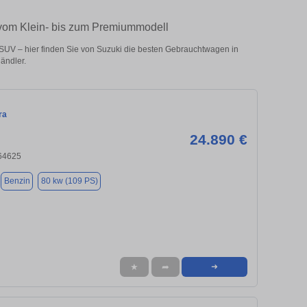
 vom Klein- bis zum Premiummodell
UV – hier finden Sie von Suzuki die besten Gebrauchtwagen in
ändler.
ra
24.890 €
64625
Benzin
80 kw (109 PS)
★
➦
➜