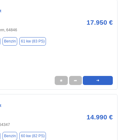
t
17.950 €
rn, 64846
Benzin
61 kw (83 PS)
★
➦
➜
t
14.990 €
 64347
Benzin
60 kw (82 PS)