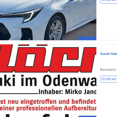
18.450 km
Suzuki Sw
Brensbach,
35.600 km