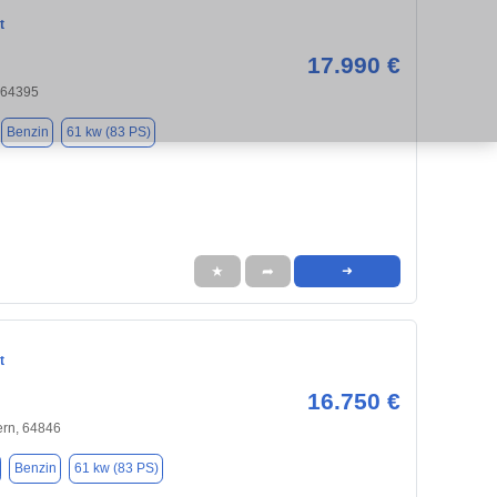
t
17.990 €
 64395
Benzin
61 kw (83 PS)
★
➦
➜
t
16.750 €
rn, 64846
Benzin
61 kw (83 PS)