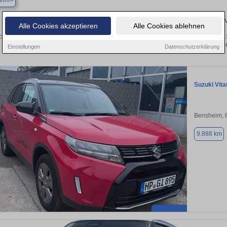
eim
Finden Sie in Bensheim Ihren gebrauchten Suzuki –
Alle Cookies akzeptieren
Alle Cookies ablehnen
cken Sie in Bensheim gebrauchte Suzuki Fahrzeuge. Von Kleinwagen bis hin zum S
Bensheim von privat und vom H
Einstellungen
Datenschutzerklärung
Suzuki Vita
Bensheim, 
9.888 km