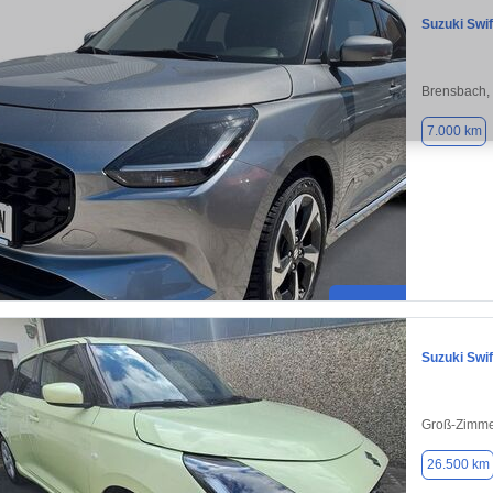
Suzuki Swif
Brensbach,
7.000 km
Suzuki Swif
Groß-Zimme
26.500 km