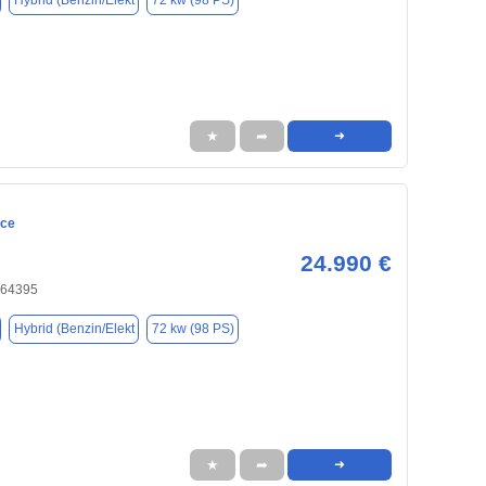
Hybrid (Benzin/Elekt
72 kw (98 PS)
★
➦
➜
ace
24.990 €
 64395
Hybrid (Benzin/Elekt
72 kw (98 PS)
★
➦
➜