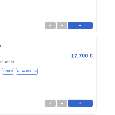
★
➦
➜
t
17.700 €
rn, 64846
Benzin
61 kw (83 PS)
★
➦
➜