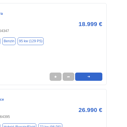
ra
18.999 €
 64347
Benzin
95 kw (129 PS)
★
➦
➜
ace
26.990 €
 64395