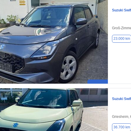
Suzuki Swif
Groß-Zimme
23.000 km
Suzuki Swif
Griesheim,
36.700 km