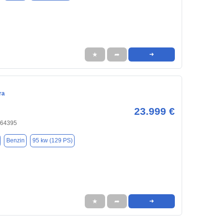
★
➦
➜
ra
23.999 €
 64395
Benzin
95 kw (129 PS)
★
➦
➜