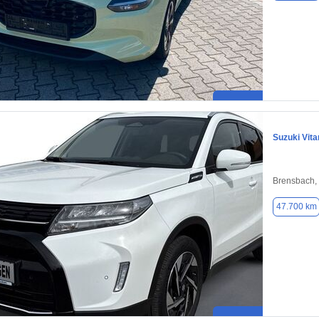
Suzuki Vita
Brensbach,
47.700 km