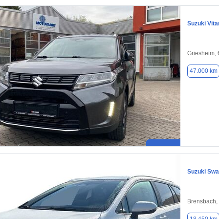
Suzuki Vita
Griesheim,
47.000 km
Suzuki Sw
Brensbach,