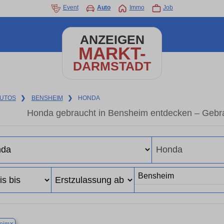
Event
Auto
Immo
Job
ANZEIGEN
MARKT-
DARMSTADT
UTOS
❯
BENSHEIM
❯
HONDA
Honda gebraucht in Bensheim entdecken – Gebra
×