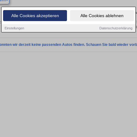
eim
Finden Sie in Bensheim Ihren gebrauchten Honda – 
Alle Cookies akzeptieren
Alle Cookies ablehnen
cken Sie in Bensheim gebrauchte Honda Fahrzeuge. Von Kleinwagen bis hin zum 
Bensheim von privat und vom H
Einstellungen
Datenschutzerklärung
onnten wir derzeit keine passenden Autos finden. Schauen Sie bald wieder vorb