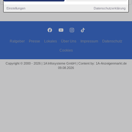
Einstellungen
Datenschutzerklärung
Ratgeber
Presse
Lokales
Über Uns
Impressum
Datenschutz
Cookies
Copyright © 2000 - 2026 | 1A Infosysteme GmbH | Content by: 1A-Anzeigenmarkt.de
09.08.2026