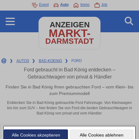
Event
Auto
Immo
Job
ANZEIGEN
MARKT-
DARMSTADT
❯
AUTOS
❯
BAD-KOENIG
❯
FORD
Ford gebraucht in Bad König entdecken –
Gebrauchtwagen von privat & Händler
Finden Sie in Bad König Ihren gebrauchten Ford – vom Klein- bis
zum Premiummodell
Entdecken Sie in Bad König gebrauchte Ford Fahrzeuge. Von Kleinwagen
bis hin zum SUV – hier finden Sie von Ford die besten Gebrauchtwagen in
Bad König von privat und vom Händler.
Leider konnten wir derzeit keine passenden Autos finden. Schauen Sie
Alle Cookies akzeptieren
Alle Cookies ablehnen
bald wieder vorbei!